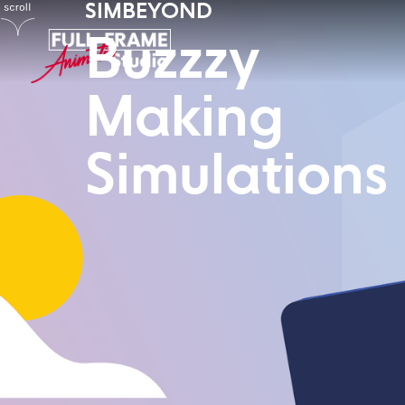
SIMBEYOND
Buzzzy
Making
Simulations