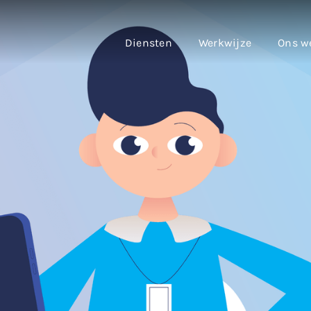
Diensten
Werkwijze
Ons w