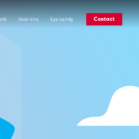
erk
Over ons
Eye candy
Contact