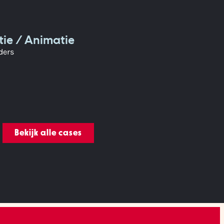
atie / Animatie
ders
Bekijk alle cases