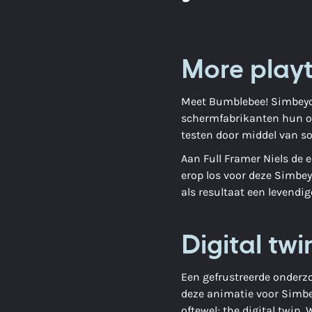
More playti
Meet Bumblebee! Simbeyond
schermfabrikanten hun on
testen door middel van so
Aan Full Framer Niels de 
erop los voor deze Simbe
als resultaat een levendi
Digital twi
Een gefrustreerde onderzo
deze animatie voor Simbe
oftewel; the digital twin.