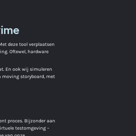
time
Met deze tool verplaatsen
ing. Oftewel, hardware
at. En ook wij simuleren
n moving storyboard, met
ent proces. Bijzonder aan
irtuele testomgeving –
one van onze