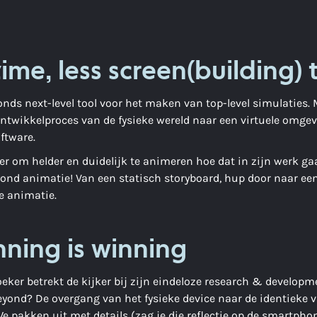
me, less screen(building) 
s next-level tool voor het maken van top-level simulaties. 
twikkelproces van de fysieke wereld naar een virtuele omgev
ftware.
eer om helder en duidelijk te animeren hoe dat in zijn werk ga
yond animatie! Van een statisch storyboard, hup door naar ee
ge animatie.
nning is winning
eker betrekt de kijker bij zijn eindeloze research & developm
yond? De overgang van het fysieke device naar de identieke v
 We pakken uit met details (zag je die reflectie op de smartph